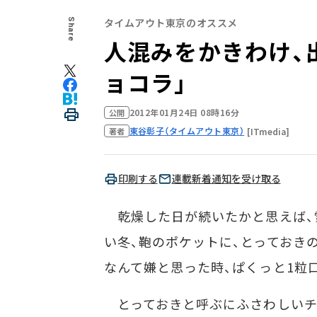
タイムアウト東京のオススメ
Share
人混みをかきわけ、
ョコラ」
2012年01月24日 08時16分
公開
東谷彰子（タイムアウト東京）
[ITmedia]
著者
印刷する
連載新着通知を受け取る
乾燥した日が続いたかと思えば、雪
い冬、鞄のポケットに、とっておき
なんて嫌と思った時、ぱくっと1粒
とっておきと呼ぶにふさわしいチ