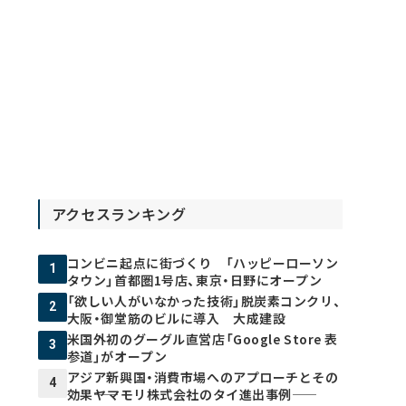
アクセスランキング
コンビニ起点に街づくり 「ハッピーローソン
1
タウン」首都圏1号店、東京・日野にオープン
「欲しい人がいなかった技術」脱炭素コンクリ、
2
大阪・御堂筋のビルに導入 大成建設
米国外初のグーグル直営店「Google Store 表
3
参道」がオープン
アジア新興国・消費市場へのアプローチとその
4
効果――ヤマモリ株式会社のタイ進出事例――