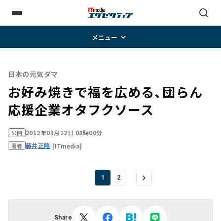
メニュー
日本の元気ダマ
お好み焼きで福を広める、団らん
応援企業オタフクソース
2012年03月12日 08時00分
公開
藤井正隆
[ITmedia]
著者
1
2
Share