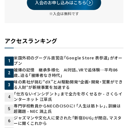
入会のお申し込みはこちら
※入会は無料です
アクセスランキング
米国外初のグーグル直営店「Google Store 表参道」がオー
1
プン
被爆の記憶 継承多様化 AI対話、VRで追体験…平均86
2
歳、迫る「被爆者なき時代」
味の素社が挑む“dX”とAI駆動開発――“企画・開発・営業ができ
3
る人財”が新規事業を加速する
「仕方ないインシデント」まで全力を尽くせるか - さくらイ
4
ンターネット 江草氏
専門学校教員からNECのCISOに! 「人生は筋トレ」、訓練は
5
超難題 - NEC 淵上氏
ジャズマンや文化人に愛された「新宿DUG」が閉店、マスタ
6
ーに聞くこれから