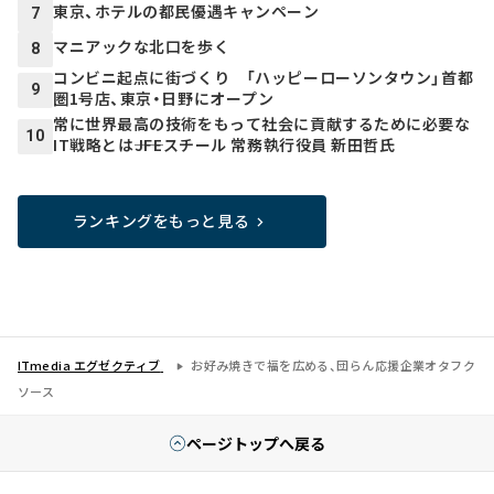
東京、ホテルの都民優遇キャンペーン
7
マニアックな北口を歩く
8
コンビニ起点に街づくり 「ハッピーローソンタウン」首都
9
圏1号店、東京・日野にオープン
常に世界最高の技術をもって社会に貢献するために必要な
10
IT戦略とは――JFEスチール 常務執行役員 新田哲氏
ランキングをもっと見る
ITmedia エグゼクティブ
お好み焼きで福を広める、団らん応援企業オタフク
ソース
ページトップへ戻る