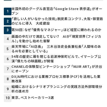
米国外初のグーグル直営店「Google Store 表参道」がオー
1
プン
「欲しい人がいなかった技術」脱炭素コンクリ、大阪・御堂筋
2
のビルに導入 大成建設
第50回：なぜ「優秀なマネジャー」ほど経営に嫌われるのか
3
画面の中だけで満足してない？ AIが「現実世界（フィジカ
4
ル）」を動かし始めた衝撃
楽天市場に「AI店長」 三木谷浩史会長兼社長「人間味のあ
5
るAIを必要としている」
54年の歴史に幕を閉じる岩波神保町ビルで、イマーシブ公
6
演「僕たちの映画館」が開催
CHANELの体験型ビンテージショップ 「NUIR ART」が渋谷
7
にオープン
DX/AI時代における業務プロセス標準（PCF）を活用した業
8
務改革
組織におけるシナリオプランニングの実践方法――外部環境分
9
析の進め方
東京、ベストベーカリー3選
10