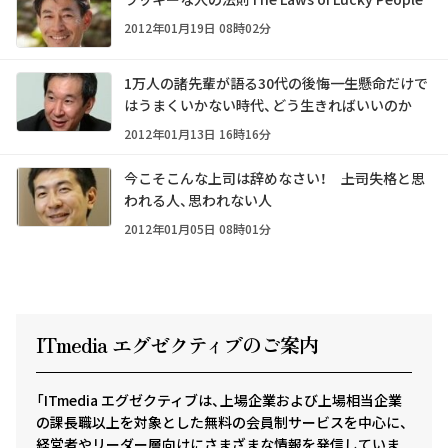
2012年01月19日 08時02分
1万人の諸先輩が語る30代の後悔――一生懸命だけで
はうまくいかない時代、どう生きればいいのか
2012年01月13日 16時16分
今こそこんな上司は辞めなさい！ ――上司失格と思
われる人、思われない人
2012年01月05日 08時01分
ITmedia エグゼクテ
ィ
ブのご案内
「ITmedia エグゼクティブは、上場企業および上場相当企業
の課長職以上を対象とした無料の会員制サービスを中心に、
経営者やリーダー層向けにさまざまな情報を発信していま