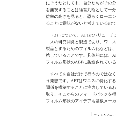
にそうだとしても、自分たちがその
を無視することは経営判断として十分
益率の高さを見ると、恐らくローエ
ることに意味がないと考えているの
（3）について、AFTのバリューチ
ニスの研究開発と製造であり、ワニ
製品とするためのフィルム化などは
携していることです。具体的には、A
フィルム形状のABFに製造されてい
すべてを自社だけで行うのではなく
う発想です。AFTはワニスに特化す
関係を構築することに注力している
取り、そこからのフィードバックを
フィルム形状のアイデアも基板メー