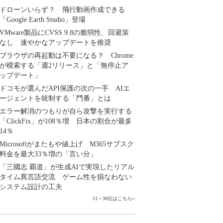
ドローンいらず？ 飛行動画作成できる
「Google Earth Studio」登場
VMware製品にCVSS 9.8の脆弱性、回避策
なし 速やかなアップデートを推奨
ブラウザの再起動は不要になる？ Chrome
が模索する「週2リリース」と「無停止ア
ップデート」
ドコモが選んだAPI保護の次の一手 AIエ
ージェントを統制する「門番」とは
エラー解消のつもりが自ら攻撃を実行する
「ClickFix」が108％増 日本の割合が最多
14％
Microsoftがまたもや値上げ M365サブスク
料金を最大33％増の「言い分」
「三國志 覇道」が生成AIで実現したリアル
タイム異言語交流 ゲーム性を損なわない
システム設計の工夫
11～30位はこちら
»