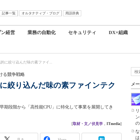
記事一覧
オルタナティブ・ブログ
用語辞典
ブン経営
業務の自動化
セキュリティ
DX×組織
的に絞り込んだ味の素ファイ...
ける競争戦略
的に絞り込んだ味の素ファインテク
メー
早期段階から「高性能CPU」に特化して事業を展開してき
リ
ン
の
[
取材・文／伏見学
，
ITmedia
]
な
は
見る
Share