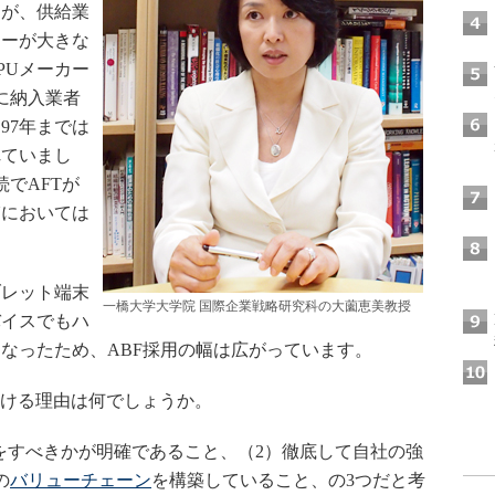
すが、供給業
カーが大きな
PUメーカー
に納入業者
97年までは
れていまし
続でAFTが
Uにおいては
。
レット端末
一橋大学大学院 国際企業戦略研究科の大薗恵美教授
バイスでもハ
になったため、ABF採用の幅は広がっています。
続ける理由は何でしょうか。
をすべきかが明確であること、（2）徹底して自社の強
の
バリューチェーン
を構築していること、の3つだと考