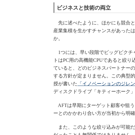
ビジネスと技術の両立
先に述べたように、ほかにも競合と
産業集積を生かすチャンスがあったは
か。
1つには、早い段階でビッグピクチ
トはPC用の高機能CPUであると絞
ていると、どのビジネスパートナー
する方針が定まりません。この典型
授が書いた
「イノベーションのジレ
ディスクドライブ「キティーホーク
AFTは早期にターゲット顧客や狙
ーとのかかわり合い方が当初から明
また、このような絞り込みが可能だ
だったことも無関係ではありません