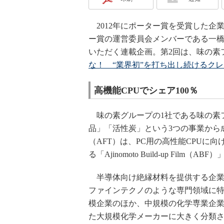
2012年にポーター賞を受賞した企
ー賞の運営委員会メンバーである一橋
いただく連載企画。第2回は、味の素
な！ “業界初”を打ち出し続けるク
高機能CPUでシェア100％
味の素グループの1社である味の素
品」「活性炭」という3つの事業から
（AFT）は、PC用の高性能CPUに
る「Ajinomoto Build-up Fil
半導体向け絶縁材料を提供する企業
ファインテクノのような専門領域に
模企業のほか、中規模の化学専業企
た大規模化学メーカーに大きく分類