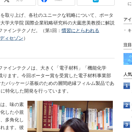
に
業を取り上げ、各社のユニークな戦略について、ポータ
アイ
大学大学院 国際企業戦略研究科の大薗恵美教授に解説
ファインテクノだ。（第1回：
慣習にとらわれる
キ
レディセゾン
）
注目
ファインテクノは、大きく「電子材料」「機能化学
人気
成ります。今回ポーター賞を受賞した電子材料事業部
向けたパッケージ基板のための層間絶縁フィルム製品であ
m（ABF）」に特化した開発を行っています。
は、味の素
特化した小規
業、多角化し
されます。彼