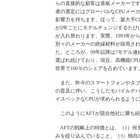
らの直接的な顧客は基板メーカーで
者の選定にはグローバルなCPUメー
影響力を持ちます。従って、最大手C
が2年ごとにモデルチェンジするたび
が入れ替わります。実際、1993年から
別々のメーカーの絶縁材料が採用さ
た。ところが、99年以降は7モデル連
選ばれ続けており、現在、高機能CP
世界で100％のシェアを占めています
また、昨今のスマートフォンやタブ
の普及に伴い、こうしたモバイルデ
イスペックなCPUが求められるよう
このようにAFTが競合他社に勝ち
AFTの戦略上の特徴とは、（1）何
みを絞り込んでいること、（3）独自