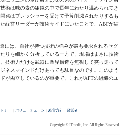
の技術は味の素の組織の中で長年にわたり温められてき
究開発はプレッシャーを受けて予算削減されたりするも
た経営リーダーが技術サイドにいたことで、ABFが結
る際には、自社が持つ技術の強みが最も要求されるセグ
ったりを細かく分析している一方で、現場はまさに技術
す。技術力だけを武器に業界構造を無視して突っ走って
ビジネスマインドだけあっても駄目なのです。このよう
ドが両立しているのが重要で、これがAFTの組織のユ
ートナー
|
バリューチェーン
|
経営方針
|
経営者
Copyright © ITmedia, Inc. All Rights Reserved.