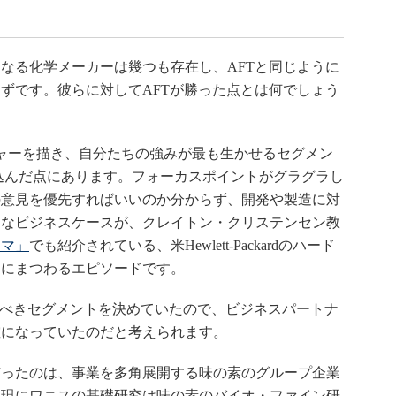
なる化学メーカーは幾つも存在し、AFTと同じように
ずです。彼らに対してAFTが勝った点とは何でしょう
ャーを描き、自分たちの強みが最も生かせるセグメン
り込んだ点にあります。フォーカスポイントがグラグラし
の意見を優先すればいいのか分からず、開発や製造に対
的なビジネスケースが、クレイトン・クリステンセン教
ンマ」
でも紹介されている、米Hewlett-Packardのハード
」にまつわるエピソードです。
うべきセグメントを決めていたので、ビジネスパートナ
確になっていたのだと考えられます。
ったのは、事業を多角展開する味の素のグループ企業
。現にワニスの基礎研究は味の素のバイオ・ファイン研