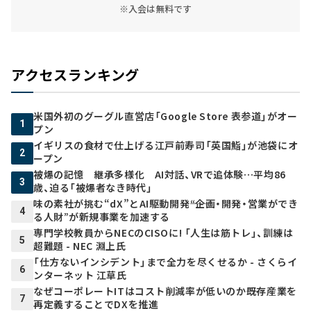
※入会は無料です
アクセスランキング
米国外初のグーグル直営店「Google Store 表参道」がオー
1
プン
イギリスの食材で仕上げる江戸前寿司「英国鮨」が池袋にオ
2
ープン
被爆の記憶 継承多様化 AI対話、VRで追体験…平均86
3
歳、迫る「被爆者なき時代」
味の素社が挑む“dX”とAI駆動開発――“企画・開発・営業ができ
4
る人財”が新規事業を加速する
専門学校教員からNECのCISOに! 「人生は筋トレ」、訓練は
5
超難題 - NEC 淵上氏
「仕方ないインシデント」まで全力を尽くせるか - さくらイ
6
ンターネット 江草氏
なぜコーポレートITはコスト削減率が低いのか――既存産業を
7
再定義することでDXを推進