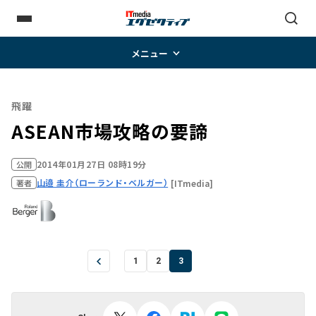
メニュー
飛躍
ASEAN市場攻略の要諦
2014年01月27日 08時19分
公開
山邉 圭介（ローランド・ベルガー）
[ITmedia]
著者
1
2
3