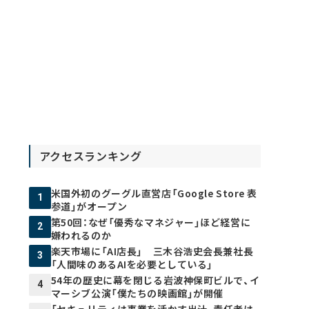
アクセスランキング
米国外初のグーグル直営店「Google Store 表
1
参道」がオープン
第50回：なぜ「優秀なマネジャー」ほど経営に
2
嫌われるのか
楽天市場に「AI店長」 三木谷浩史会長兼社長
3
「人間味のあるAIを必要としている」
54年の歴史に幕を閉じる岩波神保町ビルで、イ
4
マーシブ公演「僕たちの映画館」が開催