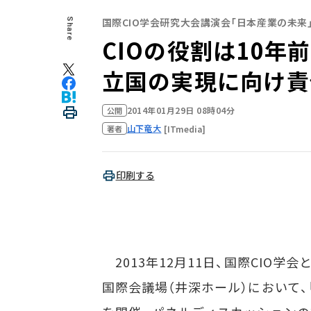
国際CIO学会研究大会講演会「日本産業の未来
Share
CIOの役割は10年
立国の実現に向け責
2014年01月29日 08時04分
公開
山下竜大
[ITmedia]
著者
印刷する
2013年12月11日、国際CIO
国際会議場（井深ホール）において、