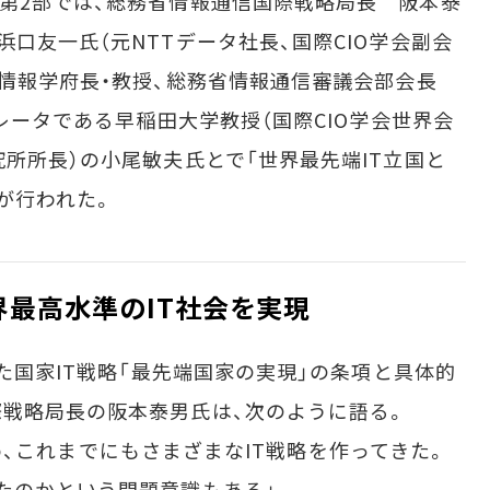
第2部では、総務省情報通信国際戦略局長 阪本泰
口友一氏（元NTTデータ社長、国際CIO学会副会
際情報学府長・教授、総務省情報通信審議会部会長
デレータである早稲田大学教授（国際CIO学会世界会
所所長）の小尾敏夫氏とで「世界最先端IT立国と
が行われた。
世界最高水準のIT社会を実現
た国家IT戦略「最先端国家の実現」の条項と具体的
戦略局長の阪本泰男氏は、次のように語る。
はじめ、これまでにもさまざまなIT戦略を作ってきた。
たのかという問題意識もある」