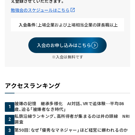
え登録させていただきます。
勉強会のスケジュールはこちら
入会条件：
上場企業および上場相当企業の課長職以上
入会のお申し込みはこちら
※入会は無料です
アクセスランキング
被爆の記憶 継承多様化 AI対話、VRで追体験…平均86
1
歳、迫る「被爆者なき時代」
私鉄沿線ランキング、高所得者が集まるのは井の頭線 NRI
2
調査
第50回：なぜ「優秀なマネジャー」ほど経営に嫌われるのか
3