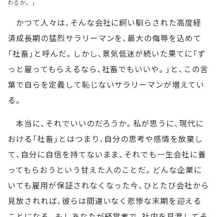
わるか。 」
かつて人々は、そんな会社に飼い馴らされた高度経
済成長期の猛烈サラリーマンを、最大の侮辱を込めて
「社畜」と呼んだ。しかし、景気低迷が続いた果てに「ず
っと雇ってもらえるなら、社畜でもいいや。」と、この言
葉で自らを定義して恥じないサラリーマンが増えてい
る。
本当に、それでいいのだろうか。私が思うに、現代に
おける「社畜」とはつまり、自分の思考や感情を放棄し
て、自分に自信を持てないまま、それでも一生会社に養
ってもらおうという甘えた人のことだ。どんな企業に
いても雇用が保証されなくなった今、ひとたび会社から
見放されれば、彼らは間違いなく悲惨な末期を迎える
ことになる。もしあなたが経営者で、社内を見渡してそ