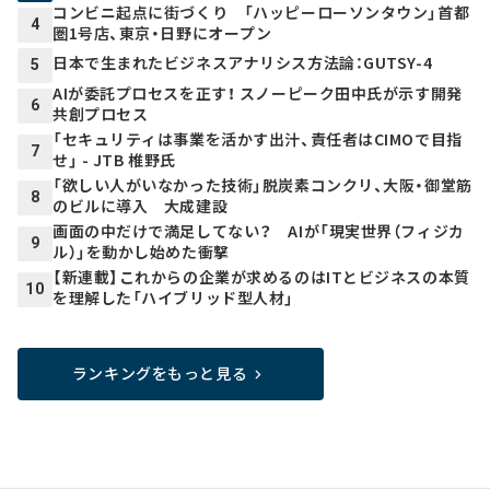
コンビニ起点に街づくり 「ハッピーローソンタウン」首都
4
圏1号店、東京・日野にオープン
日本で生まれたビジネスアナリシス方法論：GUTSY-4
5
AIが委託プロセスを正す！ スノーピーク田中氏が示す開発
6
共創プロセス
「セキュリティは事業を活かす出汁、責任者はCIMOで目指
7
せ」 - JTB 椎野氏
「欲しい人がいなかった技術」脱炭素コンクリ、大阪・御堂筋
8
のビルに導入 大成建設
画面の中だけで満足してない？ AIが「現実世界（フィジカ
9
ル）」を動かし始めた衝撃
【新連載】これからの企業が求めるのはITとビジネスの本質
10
を理解した「ハイブリッド型人材」
ランキングをもっと見る