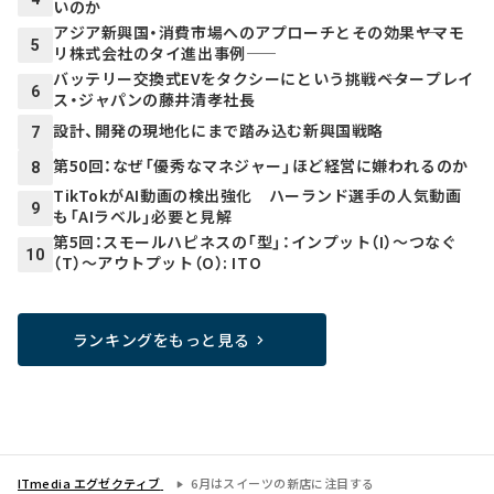
いのか
アジア新興国・消費市場へのアプローチとその効果――ヤマモ
5
リ株式会社のタイ進出事例――
バッテリー交換式EVをタクシーにという挑戦――ベタープレイ
6
ス・ジャパンの藤井清孝社長
設計、開発の現地化にまで踏み込む新興国戦略
7
第50回：なぜ「優秀なマネジャー」ほど経営に嫌われるのか
8
TikTokがAI動画の検出強化 ハーランド選手の人気動画
9
も「AIラベル」必要と見解
第5回：スモールハピネスの「型」：インプット（I）～つなぐ
10
（T）～アウトプット（O）: ITO
ランキングをもっと見る
ITmedia エグゼクティブ
6月はスイーツの新店に注目する