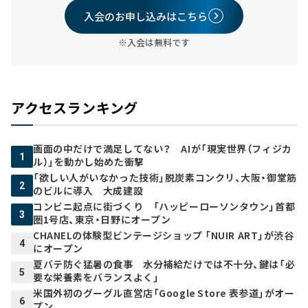
入会のお申し込みはこちら
※入会は無料です
アクセスランキング
画面の中だけで満足してない？ AIが「現実世界（フィジカ
1
ル）」を動かし始めた衝撃
「欲しい人がいなかった技術」脱炭素コンクリ、大阪・御堂筋
2
のビルに導入 大成建設
コンビニ起点に街づくり 「ハッピーローソンタウン」首都
3
圏1号店、東京・日野にオープン
CHANELの体験型ビンテージショップ 「NUIR ART」が渋谷
4
にオープン
夏バテ防ぐ猛暑の食事 水分補給だけでは不十分、鍵は「必
5
要な栄養素をバランスよく」
米国外初のグーグル直営店「Google Store 表参道」がオー
6
プン