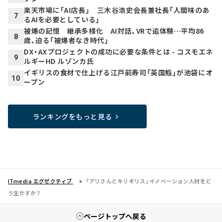
楽天市場に「AI店長」 三木谷浩史会長兼社長「人間味のあ
7
るAIを必要としている」
被爆の記憶 継承多様化 AI対話、VRで追体験…平均86
8
歳、迫る「被爆者なき時代」
DX・AXプロジェクトの成功に必要な条件とは - コスモエネ
9
ルギーHD ルゾンカ氏
イギリスの食材で仕上げる江戸前寿司「英国鮨」が池袋にオ
10
ープン
ランキングをもっと見る
ITmedia エグゼクティブ
「アリさんとキリギリス」――イノベーション人材をど
う生かすか？
ページトップへ戻る