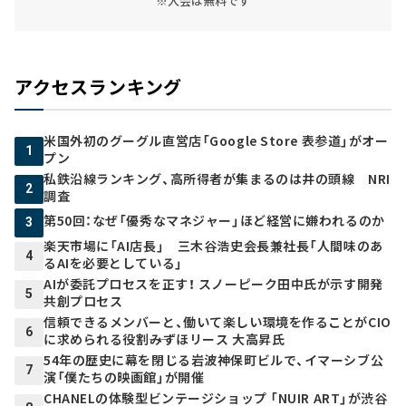
※入会は無料です
アクセスランキング
米国外初のグーグル直営店「Google Store 表参道」がオー
1
プン
私鉄沿線ランキング、高所得者が集まるのは井の頭線 NRI
2
調査
第50回：なぜ「優秀なマネジャー」ほど経営に嫌われるのか
3
楽天市場に「AI店長」 三木谷浩史会長兼社長「人間味のあ
4
るAIを必要としている」
AIが委託プロセスを正す！ スノーピーク田中氏が示す開発
5
共創プロセス
信頼できるメンバーと、働いて楽しい環境を作ることがCIO
6
に求められる役割――みずほリース 大高昇氏
54年の歴史に幕を閉じる岩波神保町ビルで、イマーシブ公
7
演「僕たちの映画館」が開催
CHANELの体験型ビンテージショップ 「NUIR ART」が渋谷