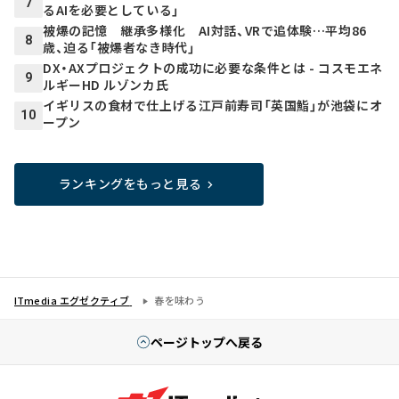
7
るAIを必要としている」
被爆の記憶 継承多様化 AI対話、VRで追体験…平均86
8
歳、迫る「被爆者なき時代」
DX・AXプロジェクトの成功に必要な条件とは - コスモエネ
9
ルギーHD ルゾンカ氏
イギリスの食材で仕上げる江戸前寿司「英国鮨」が池袋にオ
10
ープン
ランキングをもっと見る
ITmedia エグゼクティブ
春を味わう
ページトップへ戻る