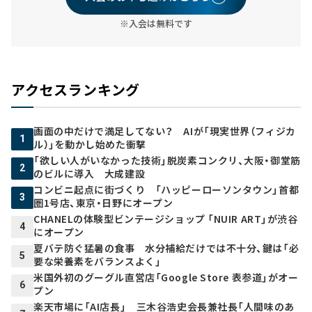
※入会は無料です
アクセスランキング
画面の中だけで満足してない？ AIが「現実世界（フィジカ
1
ル）」を動かし始めた衝撃
「欲しい人がいなかった技術」脱炭素コンクリ、大阪・御堂筋
2
のビルに導入 大成建設
コンビニ起点に街づくり 「ハッピーローソンタウン」首都
3
圏1号店、東京・日野にオープン
CHANELの体験型ビンテージショップ 「NUIR ART」が渋谷
4
にオープン
夏バテ防ぐ猛暑の食事 水分補給だけでは不十分、鍵は「必
5
要な栄養素をバランスよく」
米国外初のグーグル直営店「Google Store 表参道」がオー
6
プン
楽天市場に「AI店長」 三木谷浩史会長兼社長「人間味のあ