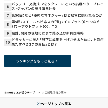
バッテリー交換式EVをタクシーにという挑戦――ベタープレイ
6
ス・ジャパンの藤井清孝社長
第50回：なぜ「優秀なマネジャー」ほど経営に嫌われるのか
7
第5回：スモールハピネスの「型」：インプット（I）～つなぐ
8
（T）～アウトプット（O）: ITO
設計、開発の現地化にまで踏み込む新興国戦略
9
ドラッカーに学ぶ「部下に成果を上げさせるために、上司が
10
果たすべき2つの責任」とは？
ランキングをもっと見る
ITmedia エグゼクティブ
人工知能は善か悪か
ページトップへ戻る