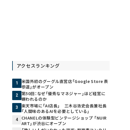
アクセスランキング
米国外初のグーグル直営店「Google Store 表
1
参道」がオープン
第50回：なぜ「優秀なマネジャー」ほど経営に
2
嫌われるのか
楽天市場に「AI店長」 三木谷浩史会長兼社長
3
「人間味のあるAIを必要としている」
CHANELの体験型ビンテージショップ 「NUIR
4
ART」が渋谷にオープン