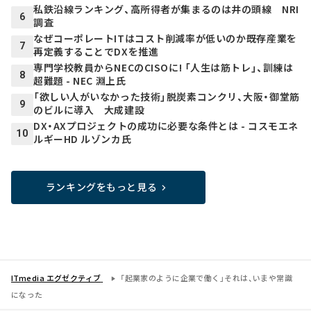
私鉄沿線ランキング、高所得者が集まるのは井の頭線 NRI
6
調査
なぜコーポレートITはコスト削減率が低いのか――既存産業を
7
再定義することでDXを推進
専門学校教員からNECのCISOに! 「人生は筋トレ」、訓練は
8
超難題 - NEC 淵上氏
「欲しい人がいなかった技術」脱炭素コンクリ、大阪・御堂筋
9
のビルに導入 大成建設
DX・AXプロジェクトの成功に必要な条件とは - コスモエネ
10
ルギーHD ルゾンカ氏
ランキングをもっと見る
ITmedia エグゼクティブ
「起業家のように企業で働く」それは、いまや常識
になった