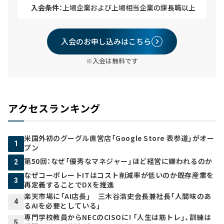
入会条件：
上場企業および上場相当企業の課長職以上
入会のお申し込みはこちら
※入会は無料です
アクセスランキング
米国外初のグーグル直営店「Google Store 表参道」がオー
1
プン
第50回：なぜ「優秀なマネジャー」ほど経営に嫌われるのか
2
なぜコーポレートITはコスト削減率が低いのか――既存産業を
3
再定義することでDXを推進
楽天市場に「AI店長」 三木谷浩史会長兼社長「人間味のあ
4
るAIを必要としている」
専門学校教員からNECのCISOに! 「人生は筋トレ」、訓練は
5