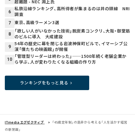
超難題 - NEC 淵上氏
私鉄沿線ランキング、高所得者が集まるのは井の頭線 NRI
6
調査
東京、高級ラーメン3選
7
「欲しい人がいなかった技術」脱炭素コンクリ、大阪・御堂筋
8
のビルに導入 大成建設
54年の歴史に幕を閉じる岩波神保町ビルで、イマーシブ公
9
演「僕たちの映画館」が開催
「管理型リーダーは終わった」──1500年続く老舗企業か
10
ら学ぶ、人が変わりたくなる組織の作り方
ランキングをもっと見る
ITmedia エグゼクティブ
「45歳定年制」の是非から考える「人を活かす経営
の新常識」