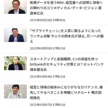
医療データを扱うMDV、経営層への説明と現場へ
の関わりのコツ――メディカル・データ・ビジョン 渡
邉幸広氏
2023年09月29日 09時49分
「サプライチェーン」を人質に取るようになった
ランサム攻撃 ――ラックの西本氏が語る、万一への備
え
2023年04月05日 07時15分
スタートアップと金融機関、2つの側面を持つ
bitbankのセキュリティ対策とは？ ――ビットバンク
橋本健治氏
2023年04月04日 07時15分
経営と現場の板挟みになりがちなガバナンス、優
先してやるべきことを明確に――リクルート 鴨志田
昭輝氏
2023年03月07日 07時01分