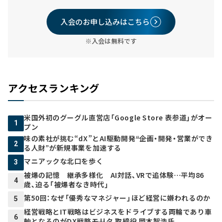
入会のお申し込みはこちら
※入会は無料です
アクセスランキング
米国外初のグーグル直営店「Google Store 表参道」がオー
1
プン
味の素社が挑む“dX”とAI駆動開発――“企画・開発・営業ができ
2
る人財”が新規事業を加速する
マニアックな北口を歩く
3
被爆の記憶 継承多様化 AI対話、VRで追体験…平均86
4
歳、迫る「被爆者なき時代」
第50回：なぜ「優秀なマネジャー」ほど経営に嫌われるのか
5
経営戦略とIT戦略はビジネスをドライブする両輪であり車
6
軸となるのがDX戦略――モリタ 取締役 岡本智浩氏