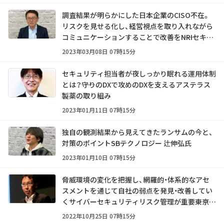
調査結果が明らかにした日本企業のCISO不在。
リスクを見せる化し、経営視点を取り入れながら
コミュニケーションすることで改善を――NRIセキュ
アテクノロジーズ 足立道拡氏
2023年03月08日 07時15分
セキュリティ担当者が夜しっかり眠れる運用体制
とは？――守りのDXで攻めのDXを支えるアステラス
製薬の取り組み
2023年01月11日 07時15分
独自の観測結果から見えてきたランサムの今と、
対策のポイント――SBテクノロジー 辻伸弘氏
2023年01月10日 07時15分
脅威環境の変化を把握し、網羅的・体系的なアセ
スメントを通じて自社の弱点を発見・改善してい
くサイバーセキュリティリスク管理が重要――東京海
上日動火災保険 黒山康治氏
2022年10月25日 07時15分