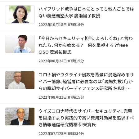
ハイブリッド戦争は日本にとっても他人ごとでは
ない――慶應義塾大学 廣瀬陽子教授
2022年10月18日 07時16分
「今日からセキュリティ担当、よろしくね」と言わ
れたら、何から始める？ 何を重視する？――freee
CISO 茂岩祐樹氏
2022年08月24日 07時15分
コロナ禍やウクライナ侵攻を背景に混迷深めるサ
イバー情勢、経営層に必要なのは「現場丸投げ」か
らの脱却――サイバーディフェンス研究所 名和利男
氏
2022年08月23日 07時15分
ウイズコロナ時代のサイバーセキュリティ、完璧
を目指すより実践的で高い費用対効果を追求すべ
き――情報通信研究機構 伊東寛氏
2022年07月28日 09時34分