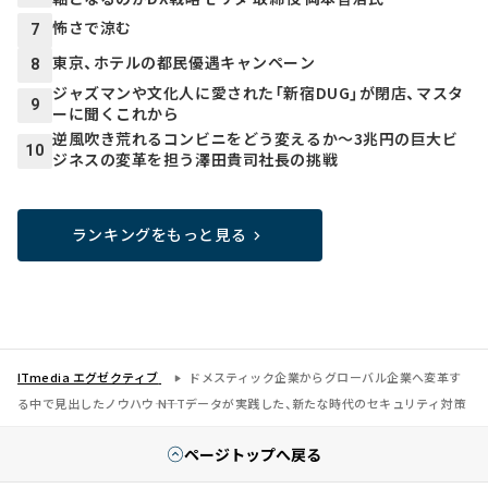
怖さで涼む
7
東京、ホテルの都民優遇キャンペーン
8
ジャズマンや文化人に愛された「新宿DUG」が閉店、マスタ
9
ーに聞くこれから
逆風吹き荒れるコンビニをどう変えるか～3兆円の巨大ビ
10
ジネスの変革を担う澤田貴司社長の挑戦
ランキングをもっと見る
ITmedia エグゼクティブ
ドメスティック企業からグローバル企業へ変革す
る中で見出したノウハウ―― NTTデータが実践した、新たな時代のセキュリティ対策
ページトップへ戻る