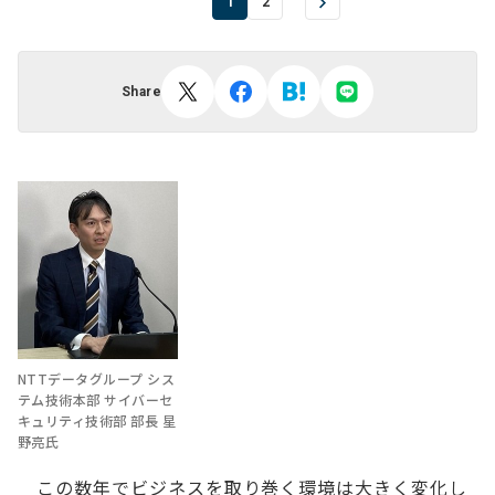
1
2
Share
NTTデータグループ シス
テム技術本部 サイバーセ
キュリティ技術部 部長 星
野亮氏
この数年でビジネスを取り巻く環境は大きく変化し