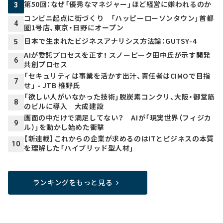
第50回：なぜ「優秀なマネジャー」ほど経営に嫌われるのか
3
コンビニ起点に街づくり 「ハッピーローソンタウン」首都
4
圏1号店、東京・日野にオープン
日本で生まれたビジネスアナリシス方法論：GUTSY-4
5
AIが委託プロセスを正す！ スノーピーク田中氏が示す開発
6
共創プロセス
「セキュリティは事業を活かす出汁、責任者はCIMOで目指
7
せ」 - JTB 椎野氏
「欲しい人がいなかった技術」脱炭素コンクリ、大阪・御堂筋
8
のビルに導入 大成建設
画面の中だけで満足してない？ AIが「現実世界（フィジカ
9
ル）」を動かし始めた衝撃
【新連載】これからの企業が求めるのはITとビジネスの本質
10
を理解した「ハイブリッド型人材」
ランキングをもっと見る