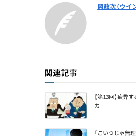
岡政次（ウイ
関連記事
【第13回】疲弊
力
「こいつじゃ無理