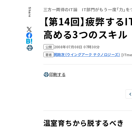
三方一両得のIT論 IT部門がもう一度「力」を
Share
【第14回】疲弊するI
高める3つのスキル
2008年07月08日 07時30分
公開
岡政次（ウイングアーク テクノロジーズ）
[ITme
著者
印刷する
温室育ちから脱するべき