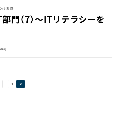
つける時
T部門（7）～ITリテラシーを
dia]
1
2