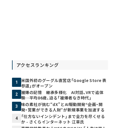
アクセスランキング
米国外初のグーグル直営店「Google Store 表
1
参道」がオープン
被爆の記憶 継承多様化 AI対話、VRで追体
2
験…平均86歳、迫る「被爆者なき時代」
味の素社が挑む“dX”とAI駆動開発――“企画・開
3
発・営業ができる人財”が新規事業を加速する
「仕方ないインシデント」まで全力を尽くせる
4
か - さくらインターネット 江草氏