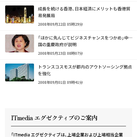
成長を続ける香港、日本経済にメリットも――香港貿
易発展局
2008年09月22日 05時29分
「ほかに先んじてビジネスチャンスをつかめ」――中
国の重慶政府が説明
2008年05月23日 08時07分
トランスコスモスが都内のアウトソーシング拠点
を強化
2008年09月01日 09時41分
ITmedia エグゼクテ
ィ
ブのご案内
「ITmedia エグゼクティブは、上場企業および上場相当企業