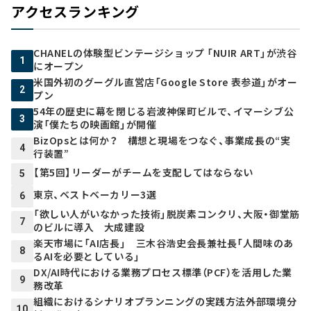
アクセスランキング
CHANELの体験型ビンテージショップ 「NUIR ART」が渋谷
1
にオープン
米国外初のグーグル直営店「Google Store 表参道」がオー
2
プン
54年の歴史に幕を閉じる岩波神保町ビルで、イマーシブ公
3
演「僕たちの映画館」が開催
BizOpsとは何か？ 構想と現場をつなぐ、事業成長の“実
4
行装置”
【第5回】リーダーがチームを支配してはならない
5
東京、ベストベーカリー3選
6
「欲しい人がいなかった技術」脱炭素コンクリ、大阪・御堂筋
7
のビルに導入 大成建設
楽天市場に「AI店長」 三木谷浩史会長兼社長「人間味のあ
8
るAIを必要としている」
DX/AI時代における業務プロセス標準（PCF）を活用した業
9
務改革
組織におけるシナリオプランニングの実践方法――外部環境分
10