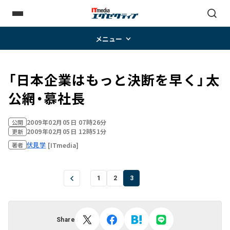
メニュー
「日本企業はもっと決断を早く」――太
公網・慕社長
2009年02月05日 07時26分
公開
2009年02月05日 12時51分
更新
伏見学
[ITmedia]
著者
1
2
3
Share