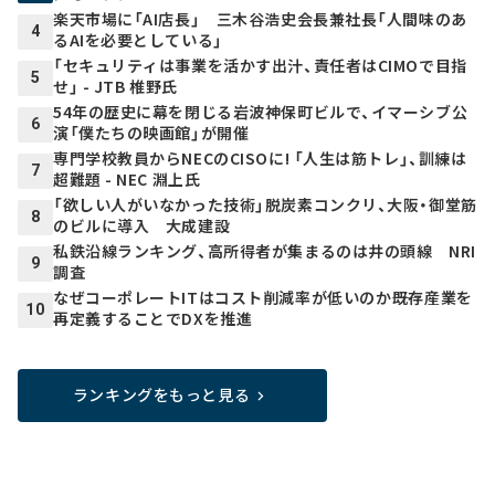
楽天市場に「AI店長」 三木谷浩史会長兼社長「人間味のあ
4
るAIを必要としている」
「セキュリティは事業を活かす出汁、責任者はCIMOで目指
5
せ」 - JTB 椎野氏
54年の歴史に幕を閉じる岩波神保町ビルで、イマーシブ公
6
演「僕たちの映画館」が開催
専門学校教員からNECのCISOに! 「人生は筋トレ」、訓練は
7
超難題 - NEC 淵上氏
「欲しい人がいなかった技術」脱炭素コンクリ、大阪・御堂筋
8
のビルに導入 大成建設
私鉄沿線ランキング、高所得者が集まるのは井の頭線 NRI
9
調査
なぜコーポレートITはコスト削減率が低いのか――既存産業を
10
再定義することでDXを推進
ランキングをもっと見る