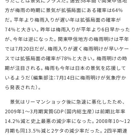
ったことは景気にプラスだ。過去58年間で関東甲信地
方が梅雨の時期に景気が拡張局面にある確率は64％
だ。平年より梅雨入りが遅い年は拡張局面の確率が
74％と大きい。昨年は梅雨入りが平年より6日早かった
が、今年は逆になった。関東甲信地方の梅雨明けは平年
では7月20日だが、梅雨入りが遅く梅雨明けが早いケー
スでは拡張局面の確率が78％と大きい。梅雨明けの時
期が注目される。梅雨も今年は日本の景気を応援して
いるようだ（編集部注：7月14日に梅雨明けが気象庁か
ら発表された）。
景気はリーマンショック後に急速に悪化したため、
2009年1～3月期実質GDP（国内総生産）は前期比年率
14.2％減と史上最悪の減少率になった。2008年10～12
月期も同13.5％減と2ケタの減少率だった。2四半期連