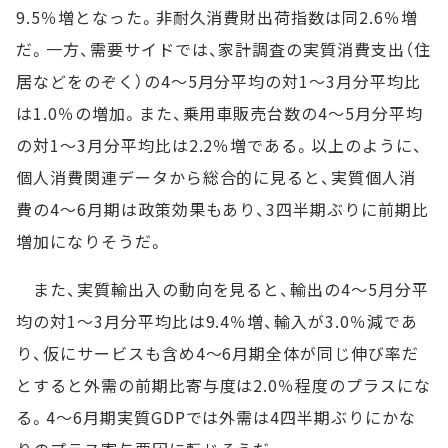
9.5％増となった。非耐久消費財出荷指数は同2.6％増
だ。一方、需要サイドでは、家計調査の実質消費支出（住
居などをのぞく）の4～5月分平均の対1～3月分平均比
は1.0％の増加。また、乗用車販売台数の4～5月分平均
の対1～3月分平均比は2.2％増である。以上のように、
個人消費関連データから総合的に見ると、実質個人消
費の4～6月期は政策効果もあり、3四半期ぶりに前期比
増加になりそうだ。
また、実質輸出入の動向を見ると、輸出の4～5月分平
均の対1～3月分平均比は9.4％増、輸入が3.0％減であ
り、仮にサービスも含め4～6月期全体が同じ伸び率だ
とすると外需の前期比寄与度は2.0％程度のプラスにな
る。4～6月期実質GDPでは外需は4四半期ぶりにかな