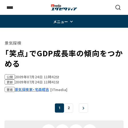
メニュー
景気探検
「笑点」でGDP成長率の傾向をつか
める
2009年07月24日 11時42分
公開
2009年07月24日 11時41分
更新
景気探検家・宅森昭吉
[ITmedia]
著者
1
2