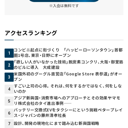
※入会は無料です
アクセスランキング
コンビニ起点に街づくり 「ハッピーローソンタウン」首都
1
圏1号店、東京・日野にオープン
「欲しい人がいなかった技術」脱炭素コンクリ、大阪・御堂筋
2
のビルに導入 大成建設
米国外初のグーグル直営店「Google Store 表参道」がオー
3
プン
すごい上司の心得。それは、何をするかではなく、何をしな
4
いのか
アジア新興国・消費市場へのアプローチとその効果――ヤマモ
5
リ株式会社のタイ進出事例――
バッテリー交換式EVをタクシーにという挑戦――ベタープレイ
6
ス・ジャパンの藤井清孝社長
設計、開発の現地化にまで踏み込む新興国戦略
7