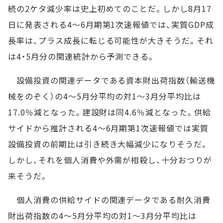
続の2ケタ減少率は史上初めてのことだ。しかし8月17
日に発表される4～6月期第1次速報値では、実質GDP成
長率は、プラス成長に転じる可能性が大きそうだ。それ
は4・5月分の関連統計から予測できる。
設備投資の関連データである資本財出荷指数（輸送機
械をのぞく）の4～5月分平均の対1～3月分平均比は
17.0％減となった。建設財は同4.6％減となった。供給
サイドから推計される4～6月期第1次速報値では実質
設備投資の前期比は引き続き大幅減少になりそうだ。
しかし、それを個人消費や外需が相殺し、十分おつりが
来そうだ。
個人消費の供給サイドの関連データである耐久消費
財出荷指数の4～5月分平均の対1～3月分平均比は