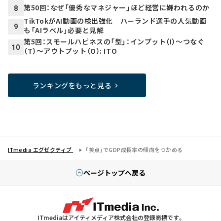
第50回：なぜ「優秀なマネジャー」ほど経営に嫌われるのか
8
TikTokがAI動画の検出強化 ハーランド選手の人気動画
9
も「AIラベル」必要と見解
第5回：スモールハピネスの「型」：インプット（I）～つなぐ
10
（T）～アウトプット（O）: ITO
ランキングをもっと見る
ITmedia エグゼクティブ
「笑点」でGDP成長率の傾向をつかめる
ページトップへ戻る
ITmediaはアイティメディア株式会社の登録商標です。