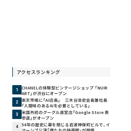
アクセスランキング
CHANELの体験型ビンテージショップ 「NUIR
1
ART」が渋谷にオープン
楽天市場に「AI店長」 三木谷浩史会長兼社長
2
「人間味のあるAIを必要としている」
米国外初のグーグル直営店「Google Store 表
3
参道」がオープン
54年の歴史に幕を閉じる岩波神保町ビルで、イ
4
マーシブ公演「僕たちの映画館」が開催