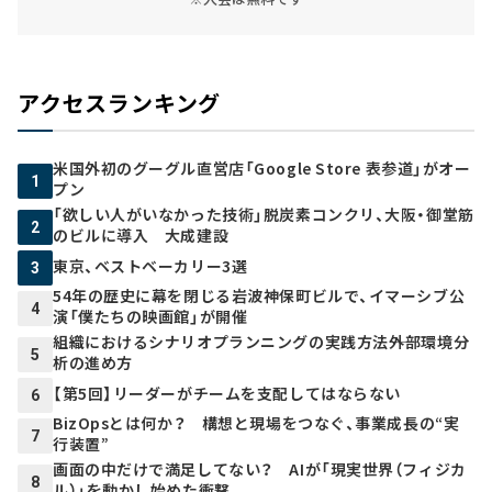
アクセスランキング
米国外初のグーグル直営店「Google Store 表参道」がオー
1
プン
「欲しい人がいなかった技術」脱炭素コンクリ、大阪・御堂筋
2
のビルに導入 大成建設
東京、ベストベーカリー3選
3
54年の歴史に幕を閉じる岩波神保町ビルで、イマーシブ公
4
演「僕たちの映画館」が開催
組織におけるシナリオプランニングの実践方法――外部環境分
5
析の進め方
【第5回】リーダーがチームを支配してはならない
6
BizOpsとは何か？ 構想と現場をつなぐ、事業成長の“実
7
行装置”
画面の中だけで満足してない？ AIが「現実世界（フィジカ
8
ル）」を動かし始めた衝撃