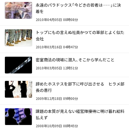
永遠のパラドックス「今どきの若者は……」に決
着を
2010年04月05日 08時08分
トップにもの言えぬ社員――かつての軍部とよく似た
会社
2010年03月16日 04時47分
密室商法の現場に潜入、そこから学んだこと
2010年03月05日 12時51分
辞めたホステスを部下に呼び出させる ヒラメ部
長の愚行
2009年12月18日 09時00分
課題の本質が見えない経営陣――接待に明け暮れ給料
払えず
2008年10月09日 08時45分