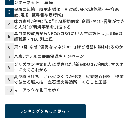
2
ンターネット 江草氏
被爆の記憶 継承多様化 AI対話、VRで追体験…平均86
3
歳、迫る「被爆者なき時代」
味の素社が挑む“dX”とAI駆動開発――“企画・開発・営業ができ
4
る人財”が新規事業を加速する
専門学校教員からNECのCISOに! 「人生は筋トレ」、訓練は
5
超難題 - NEC 淵上氏
第50回：なぜ「優秀なマネジャー」ほど経営に嫌われるのか
6
東京、ホテルの都民優遇キャンペーン
7
ジャズマンや文化人に愛された「新宿DUG」が閉店、マスタ
8
ーに聞くこれから
夏空彩る打ち上げ花火づくりが佳境 火薬数百個を手作業
9
で詰める職人技 立石煙火製造所 くらしと工芸
マニアックな北口を歩く
10
ランキングをもっと見る