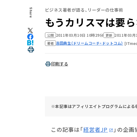
ビジネス著者が語る、リーダーの仕事術
Share
もうカリスマは要ら
2011年03月10日 10時29分
2011年03月
公開
更新
吉田典生（ドリームコーチ・ドットコム）
[ITmed
著者
印刷する
※本記事はアフィリエイトプログラムによる
この記事は「
経営者JP
」の企画