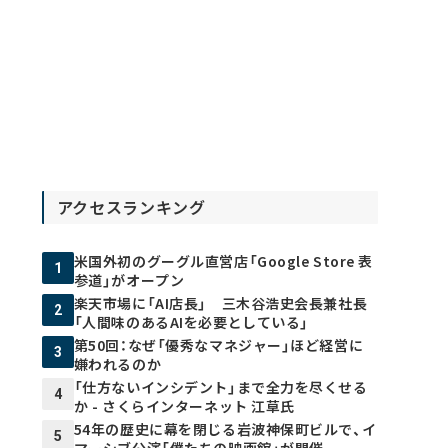
アクセスランキング
米国外初のグーグル直営店「Google Store 表
1
参道」がオープン
楽天市場に「AI店長」 三木谷浩史会長兼社長
2
「人間味のあるAIを必要としている」
第50回：なぜ「優秀なマネジャー」ほど経営に
3
嫌われるのか
「仕方ないインシデント」まで全力を尽くせる
4
か - さくらインターネット 江草氏
54年の歴史に幕を閉じる岩波神保町ビルで、イ
5