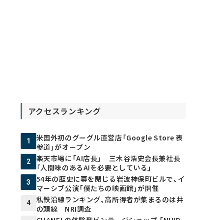
アクセスランキング
米国外初のグーグル直営店「Google Store 表
1
参道」がオープン
楽天市場に「AI店長」 三木谷浩史会長兼社長
2
「人間味のあるAIを必要としている」
54年の歴史に幕を閉じる岩波神保町ビルで、イ
3
マーシブ公演「僕たちの映画館」が開催
私鉄沿線ランキング、高所得者が集まるのは井
4
の頭線 NRI調査