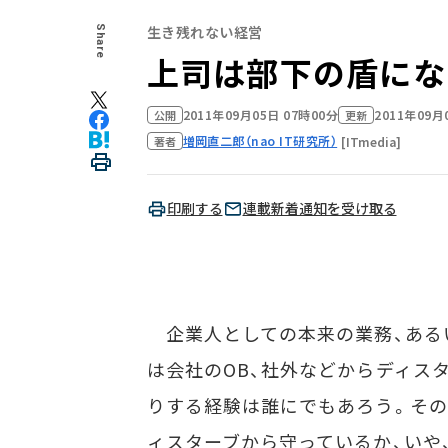
生き残れない経営
Share
上司は部下の盾にな
2011年09月05日 07時00分
2011年09月
公開
更新
増岡直二郎（nao IT研究所）
[ITmedia]
著者
印刷する
連載新着通知を受け取る
企業人としての本来の業務、ある
は会社のOB、社外などからディス
りする経験は誰にでもあろう。その
ィスターブから守っているか、いや