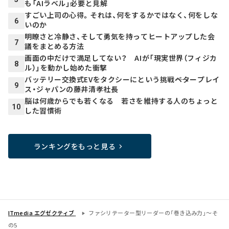
も「AIラベル」必要と見解
すごい上司の心得。それは、何をするかではなく、何をしな
6
いのか
明瞭さと冷静さ、そして勇気を持ってヒートアップした会
7
議をまとめる方法
画面の中だけで満足してない？ AIが「現実世界（フィジカ
8
ル）」を動かし始めた衝撃
バッテリー交換式EVをタクシーにという挑戦――ベタープレイ
9
ス・ジャパンの藤井清孝社長
脳は何歳からでも若くなる 若さを維持する人のちょっと
10
した習慣術
ランキングをもっと見る
ITmedia エグゼクティブ
ファシリテーター型リーダーの「巻き込み力」～そ
の5