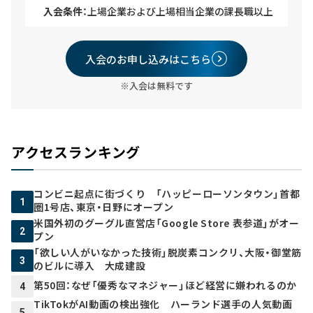
入会条件：
上場企業および上場相当企業の課長職以上
入会のお申し込みはこちら
※入会は無料です
アクセスランキング
コンビニ起点に街づくり 「ハッピーローソンタウン」首都
1
圏1号店、東京・日野にオープン
米国外初のグーグル直営店「Google Store 表参道」がオー
2
プン
「欲しい人がいなかった技術」脱炭素コンクリ、大阪・御堂筋
3
のビルに導入 大成建設
第50回：なぜ「優秀なマネジャー」ほど経営に嫌われるのか
4
TikTokがAI動画の検出強化 ハーランド選手の人気動画
5