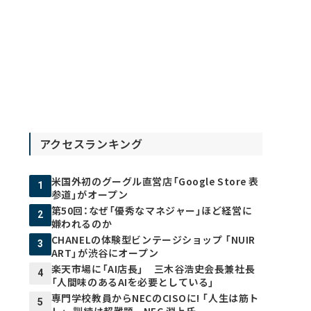
アクセスランキング
米国外初のグーグル直営店「Google Store 表
1
参道」がオープン
第50回：なぜ「優秀なマネジャー」ほど経営に
2
嫌われるのか
CHANELの体験型ビンテージショップ 「NUIR
3
ART」が渋谷にオープン
楽天市場に「AI店長」 三木谷浩史会長兼社長
4
「人間味のあるAIを必要としている」
専門学校教員からNECのCISOに! 「人生は筋ト
5