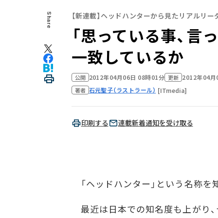
【新連載】ヘッドハンターから見たリアルリー
Share
「思っている事、言
一致しているか
2012年04月06日 08時01分
2012年04月
公開
更新
石元聖子（ラストラール）
[ITmedia]
著者
印刷する
連載新着通知を受け取る
「ヘッドハンター」という名称を
最近は日本での知名度も上がり、