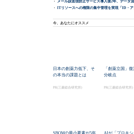
メール誤送信防止サービス導入後2年、データ流
ITリソースへの権限の集中管理を実現「ID・アクセス管理 『I
今、あなたにオススメ
日本の創薬力低下、そ
「創薬立国」復
の本当の課題とは
分岐点
PR(三菱総合研究所)
PR(三菱総合研究所)
SBOMの最小要素が5年
AIが「プロキ