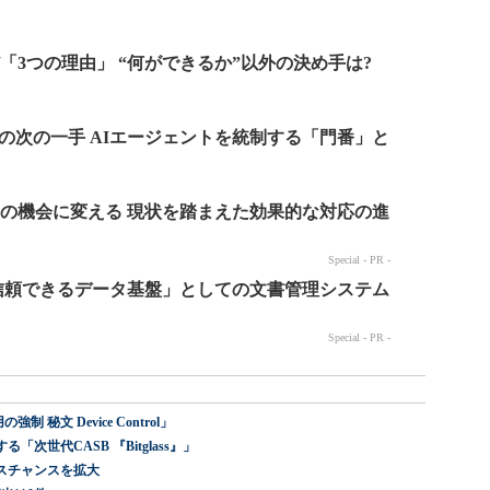
 秘文 Device Control」
世代CASB 『Bitglass』」
スチャンスを拡大