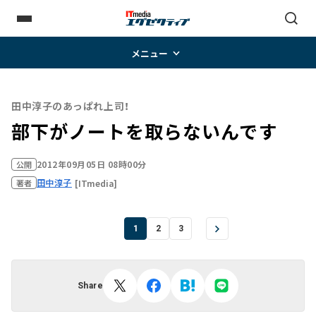
メニュー
田中淳子のあっぱれ上司！
部下がノートを取らないんです
2012年09月05日 08時00分
公開
田中淳子
[ITmedia]
著者
1
2
3
Share