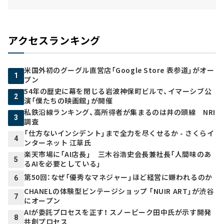
アクセスランキング
米国外初のグーグル直営店「Google Store 表参道」がオー
1
プン
54年の歴史に幕を閉じる岩波神保町ビルで、イマーシブ公
2
演「僕たちの映画館」が開催
私鉄沿線ランキング、高所得者が集まるのは井の頭線 NRI
3
調査
「仕方ないインシデント」まで全力を尽くせるか - さくらイ
4
ンターネット 江草氏
楽天市場に「AI店長」 三木谷浩史会長兼社長「人間味のあ
5
るAIを必要としている」
第50回：なぜ「優秀なマネジャー」ほど経営に嫌われるのか
6
CHANELの体験型ビンテージショップ 「NUIR ART」が渋谷
7
にオープン
AIが委託プロセスを正す！ スノーピーク田中氏が示す開発
8
共創プロセス