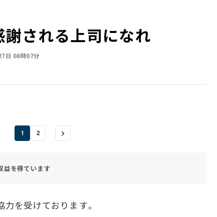
感謝される上司になれ
27日 08時07分
1
2
収益を得ています
協力を受けております。