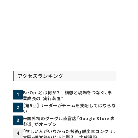
アクセスランキング
BizOpsとは何か？ 構想と現場をつなぐ、事
1
業成長の“実行装置”
【第5回】リーダーがチームを支配してはならな
2
い
米国外初のグーグル直営店「Google Store 表
3
参道」がオープン
「欲しい人がいなかった技術」脱炭素コンクリ、
4
大阪・御堂筋のビルに導入 大成建設