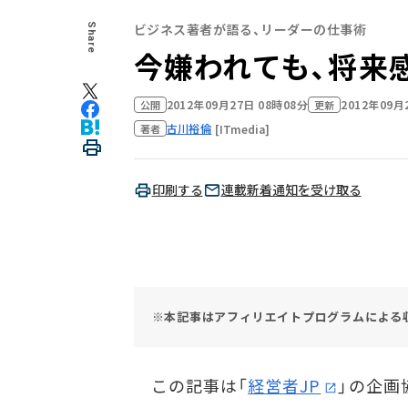
ビジネス著者が語る、リーダーの仕事術
Share
今嫌われても、将来
2012年09月27日 08時08分
2012年09月
公開
更新
古川裕倫
[ITmedia]
著者
印刷する
連載新着通知を受け取る
※本記事はアフィリエイトプログラムによる
この記事は「
経営者JP
」の企画