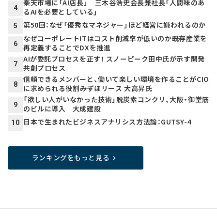
楽天市場に「AI店長」 三木谷浩史会長兼社長「人間味のあ
4
るAIを必要としている」
第50回：なぜ「優秀なマネジャー」ほど経営に嫌われるのか
5
なぜコーポレートITはコスト削減率が低いのか――既存産業を
6
再定義することでDXを推進
AIが委託プロセスを正す！ スノーピーク田中氏が示す開発
7
共創プロセス
信頼できるメンバーと、働いて楽しい環境を作ることがCIO
8
に求められる役割――みずほリース 大高昇氏
「欲しい人がいなかった技術」脱炭素コンクリ、大阪・御堂筋
9
のビルに導入 大成建設
日本で生まれたビジネスアナリシス方法論：GUTSY-4
10
ランキングをもっと見る