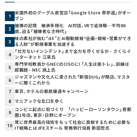
米国外初のグーグル直営店「Google Store 表参道」がオー
1
プン
被爆の記憶 継承多様化 AI対話、VRで追体験…平均86
2
歳、迫る「被爆者なき時代」
味の素社が挑む“dX”とAI駆動開発――“企画・開発・営業ができ
3
る人財”が新規事業を加速する
「仕方ないインシデント」まで全力を尽くせるか - さくらイ
4
ンターネット 江草氏
専門学校教員からNECのCISOに! 「人生は筋トレ」、訓練は
5
超難題 - NEC 淵上氏
ジャズマンや文化人に愛された「新宿DUG」が閉店、マスタ
6
ーに聞くこれから
東京、ホテルの都民優遇キャンペーン
7
マニアックな北口を歩く
8
コンビニ起点に街づくり 「ハッピーローソンタウン」首都
9
圏1号店、東京・日野にオープン
常に世界最高の技術をもって社会に貢献するために必要な
10
IT戦略とは――JFEスチール 常務執行役員 新田哲氏