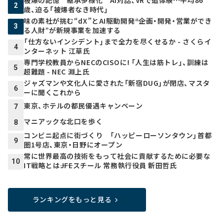
2
歳、迫る「被爆者なき時代」
味の素社が挑む“dX”とAI駆動開発――“企画・開発・営業ができ
3
る人財”が新規事業を加速する
「仕方ないインシデント」まで全力を尽くせるか - さくらイ
4
ンターネット 江草氏
専門学校教員からNECのCISOに! 「人生は筋トレ」、訓練は
5
超難題 - NEC 淵上氏
ジャズマンや文化人に愛された「新宿DUG」が閉店、マスタ
6
ーに聞くこれから
東京、ホテルの都民優遇キャンペーン
7
マニアックな北口を歩く
8
コンビニ起点に街づくり 「ハッピーローソンタウン」首都
9
圏1号店、東京・日野にオープン
常に世界最高の技術をもって社会に貢献するために必要な
10
IT戦略とは――JFEスチール 常務執行役員 新田哲氏
ランキングをもっと見る