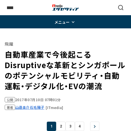
メニュー
飛躍
自動車産業で今後起こる
Disruptiveな革新とシンガポール
のポテンシャル――モビリティ・自動
運転・デジタル化・EVの潮流
2017年07月10日 07時01分
公開
山邉圭介
石毛陽子
[ITmedia]
著者
1
2
3
4