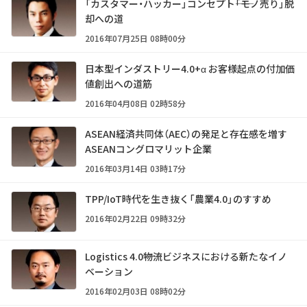
「カスタマー・ハッカー」コンセプト――「モノ売り」脱
却への道
2016年07月25日 08時00分
日本型インダストリー4.0+α お客様起点の付加価
値創出への道筋
2016年04月08日 02時58分
ASEAN経済共同体（AEC）の発足と存在感を増す
ASEANコングロマリット企業
2016年03月14日 03時17分
TPP/IoT時代を生き抜く「農業4.0」のすすめ
2016年02月22日 09時32分
Logistics 4.0――物流ビジネスにおける新たなイノ
ベーション
2016年02月03日 08時02分