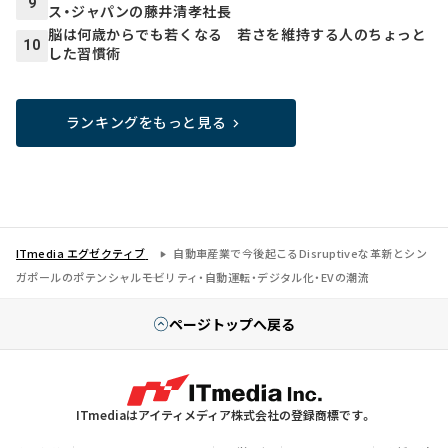
9
ス・ジャパンの藤井清孝社長
脳は何歳からでも若くなる 若さを維持する人のちょっと
10
した習慣術
ランキングをもっと見る
ITmedia エグゼクティブ
自動車産業で今後起こるDisruptiveな革新とシン
ガポールのポテンシャル――モビリティ・自動運転・デジタル化・EVの潮流
ページトップへ戻る
ITmediaはアイティメディア株式会社の登録商標です。