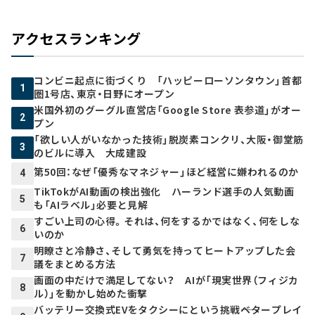
アクセスランキング
コンビニ起点に街づくり 「ハッピーローソンタウン」首都
1
圏1号店、東京・日野にオープン
米国外初のグーグル直営店「Google Store 表参道」がオー
2
プン
「欲しい人がいなかった技術」脱炭素コンクリ、大阪・御堂筋
3
のビルに導入 大成建設
第50回：なぜ「優秀なマネジャー」ほど経営に嫌われるのか
4
TikTokがAI動画の検出強化 ハーランド選手の人気動画
5
も「AIラベル」必要と見解
すごい上司の心得。それは、何をするかではなく、何をしな
6
いのか
明瞭さと冷静さ、そして勇気を持ってヒートアップした会
7
議をまとめる方法
画面の中だけで満足してない？ AIが「現実世界（フィジカ
8
ル）」を動かし始めた衝撃
バッテリー交換式EVをタクシーにという挑戦――ベタープレイ