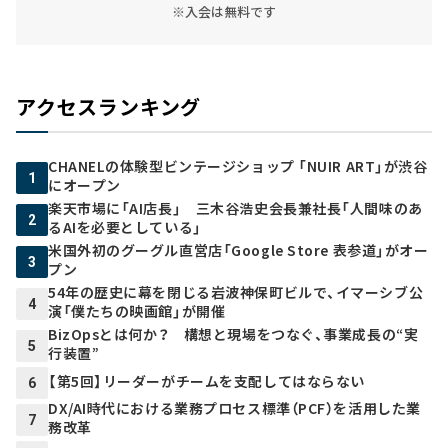
※入会は無料です
アクセスランキング
CHANELの体験型ビンテージショップ 「NUIR ART」が渋谷
1
にオープン
楽天市場に「AI店長」 三木谷浩史会長兼社長「人間味のあ
2
るAIを必要としている」
米国外初のグーグル直営店「Google Store 表参道」がオー
3
プン
54年の歴史に幕を閉じる岩波神保町ビルで、イマーシブ公
4
演「僕たちの映画館」が開催
BizOpsとは何か？ 構想と現場をつなぐ、事業成長の“実
5
行装置”
【第5回】リーダーがチームを支配してはならない
6
DX/AI時代における業務プロセス標準（PCF）を活用した業
7
務改革