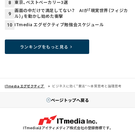
東京、ベストベーカリー3選
8
画面の中だけで満足してない？ AIが「現実世界（フィジカ
9
ル）」を動かし始めた衝撃
ITmedia エグゼクティブ勉強会スケジュール
10
ランキングをもっと見る
ITmedia エグゼクティブ
ビジネスに効く“憲法″～本質思考と論理思考
ページトップへ戻る
ITmediaはアイティメディア株式会社の登録商標です。