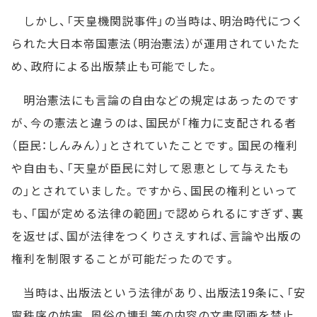
しかし、「天皇機関説事件」の当時は、明治時代につく
られた大日本帝国憲法（明治憲法）が運用されていたた
め、政府による出版禁止も可能でした。
明治憲法にも言論の自由などの規定はあったのです
が、今の憲法と違うのは、国民が「権力に支配される者
（臣民：しんみん）」とされていたことです。国民の権利
や自由も、「天皇が臣民に対して恩恵として与えたも
の」とされていました。ですから、国民の権利といって
も、「国が定める法律の範囲」で認められるにすぎず、裏
を返せば、国が法律をつくりさえすれば、言論や出版の
権利を制限することが可能だったのです。
当時は、出版法という法律があり、出版法19条に、「安
寧秩序の妨害、風俗の壊乱等の内容の文書図画を禁止