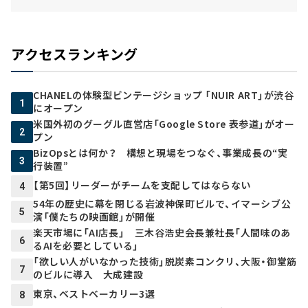
アクセスランキング
CHANELの体験型ビンテージショップ 「NUIR ART」が渋谷
1
にオープン
米国外初のグーグル直営店「Google Store 表参道」がオー
2
プン
BizOpsとは何か？ 構想と現場をつなぐ、事業成長の“実
3
行装置”
【第5回】リーダーがチームを支配してはならない
4
54年の歴史に幕を閉じる岩波神保町ビルで、イマーシブ公
5
演「僕たちの映画館」が開催
楽天市場に「AI店長」 三木谷浩史会長兼社長「人間味のあ
6
るAIを必要としている」
「欲しい人がいなかった技術」脱炭素コンクリ、大阪・御堂筋
7
のビルに導入 大成建設
東京、ベストベーカリー3選
8