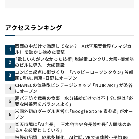
アクセスランキング
画面の中だけで満足してない？ AIが「現実世界（フィジカ
1
ル）」を動かし始めた衝撃
「欲しい人がいなかった技術」脱炭素コンクリ、大阪・御堂筋
2
のビルに導入 大成建設
コンビニ起点に街づくり 「ハッピーローソンタウン」首都
3
圏1号店、東京・日野にオープン
CHANELの体験型ビンテージショップ 「NUIR ART」が渋谷
4
にオープン
夏バテ防ぐ猛暑の食事 水分補給だけでは不十分、鍵は「必
5
要な栄養素をバランスよく」
米国外初のグーグル直営店「Google Store 表参道」がオー
6
プン
楽天市場に「AI店長」 三木谷浩史会長兼社長「人間味のあ
7
るAIを必要としている」
被爆の記憶 継承多様化 AI対話、VRで追体験…平均86