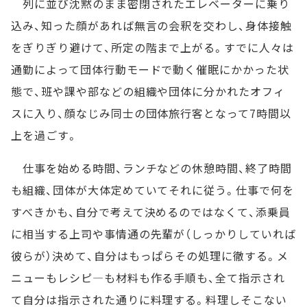
列に並び沈黙のまま密閉されたエレベーターに乗り
込み、知った顔があれば無言の会釈を交わし、身体接触
をぎりぎり避けて、所定の階まで上がる。すでに人々は
通勤によって団体行動モードで動く催眠にかかった状
態で、班や課や部などの組織や団体に分かれたオフィ
スに入り、顔なじみ同士の団体旅行客となって7時間以
上を過ごす。
仕事を始める時間、ランチなどの休憩時間、終了時間
も組織、団体が大体定めていてそれに従う。仕事で何を
すべきかも、自分で考えて決めるのではなくて、添乗員
に相当する上司や事情通の先輩が（しっかりしていれば
彼らが）決めて、自分はもっぱらその処理に徹する。メ
ニューもレシピ―も材料も作る手順も、全て指示され
て自分は指示された通りに料理する。料理しそこない