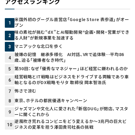
アクセスランキング
米国外初のグーグル直営店「Google Store 表参道」がオー
1
プン
味の素社が挑む“dX”とAI駆動開発――“企画・開発・営業ができ
2
る人財”が新規事業を加速する
マニアックな北口を歩く
3
被爆の記憶 継承多様化 AI対話、VRで追体験…平均86
4
歳、迫る「被爆者なき時代」
第50回：なぜ「優秀なマネジャー」ほど経営に嫌われるのか
5
経営戦略とIT戦略はビジネスをドライブする両輪であり車
6
軸となるのがDX戦略――モリタ 取締役 岡本智浩氏
怖さで涼む
7
東京、ホテルの都民優遇キャンペーン
8
ジャズマンや文化人に愛された「新宿DUG」が閉店、マスタ
9
ーに聞くこれから
逆風吹き荒れるコンビニをどう変えるか～3兆円の巨大ビ
10
ジネスの変革を担う澤田貴司社長の挑戦