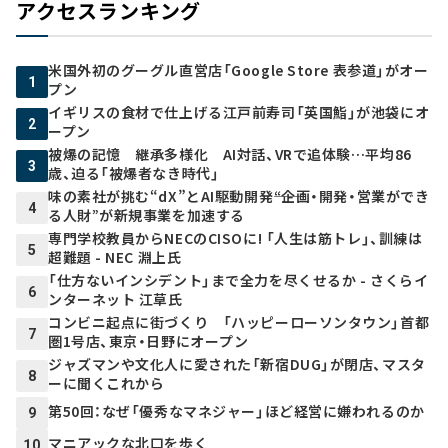
アクセスランキング
米国外初のグーグル直営店「Google Store 表参道」がオー
1
プン
イギリスの食材で仕上げる江戸前寿司「英国鮨」が池袋にオ
2
ープン
被爆の記憶 継承多様化 AI対話、VRで追体験…平均86
3
歳、迫る「被爆者なき時代」
味の素社が挑む“dX”とAI駆動開発――“企画・開発・営業ができ
4
る人財”が新規事業を加速する
専門学校教員からNECのCISOに! 「人生は筋トレ」、訓練は
5
超難題 - NEC 淵上氏
「仕方ないインシデント」まで全力を尽くせるか - さくらイ
6
ンターネット 江草氏
コンビニ起点に街づくり 「ハッピーローソンタウン」首都
7
圏1号店、東京・日野にオープン
ジャズマンや文化人に愛された「新宿DUG」が閉店、マスタ
8
ーに聞くこれから
第50回：なぜ「優秀なマネジャー」ほど経営に嫌われるのか
9
マニアックな北口を歩く
10