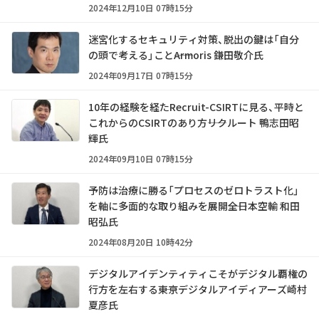
2024年12月10日 07時15分
迷宮化するセキュリティ対策、脱出の鍵は「自分
の頭で考える」こと――Armoris 鎌田敬介氏
2024年09月17日 07時15分
10年の経験を経たRecruit-CSIRTに見る、平時と
これからのCSIRTのあり方――リクルート 鴨志田昭
輝氏
2024年09月10日 07時15分
予防は治療に勝る「プロセスのゼロトラスト化」
を軸に多面的な取り組みを展開――全日本空輸 和田
昭弘氏
2024年08月20日 10時42分
デジタルアイデンティティこそがデジタル覇権の
行方を左右する――東京デジタルアイディアーズ崎村
夏彦氏