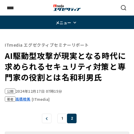
メニュー
ITmedia エグゼクティブセミナーリポート
AI駆動型攻撃が現実となる時代に
求められるセキュリティ対策と専
門家の役割とは――名和利男氏
2024年12月17日 07時15分
公開
高橋睦美
[ITmedia]
著者
1
2