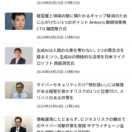
2024年05月15日 07時15分
経営層と現場の間に横たわるギャップ解消のため
に心がけたい3つのポイント ――Armoris 取締役専務
CTO 鎌田敬介氏
2024年04月25日 15時03分
生成AIは人間の仕事を奪わない。3つの懸念点を
踏まえつつ、生成AIの積極的な活用を――日本マイク
ロソフト 西脇資哲氏
2024年04月25日 15時04分
サイバーセキュリティだけ「特別扱い」には無理
がある――経営を脅かすリスクの1つと位置付け、メ
リハリのある対策を
2023年10月04日 11時14分
情報漏洩にとどまらず、ビジネスリスクの観点で
のサイバー攻撃対策を実践―― サプライチェーン全