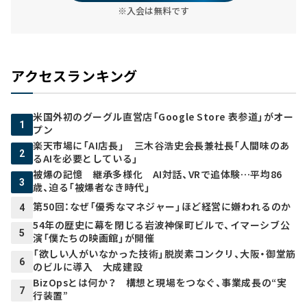
※入会は無料です
アクセスランキング
米国外初のグーグル直営店「Google Store 表参道」がオー
1
プン
楽天市場に「AI店長」 三木谷浩史会長兼社長「人間味のあ
2
るAIを必要としている」
被爆の記憶 継承多様化 AI対話、VRで追体験…平均86
3
歳、迫る「被爆者なき時代」
第50回：なぜ「優秀なマネジャー」ほど経営に嫌われるのか
4
54年の歴史に幕を閉じる岩波神保町ビルで、イマーシブ公
5
演「僕たちの映画館」が開催
「欲しい人がいなかった技術」脱炭素コンクリ、大阪・御堂筋
6
のビルに導入 大成建設
BizOpsとは何か？ 構想と現場をつなぐ、事業成長の“実
7
行装置”