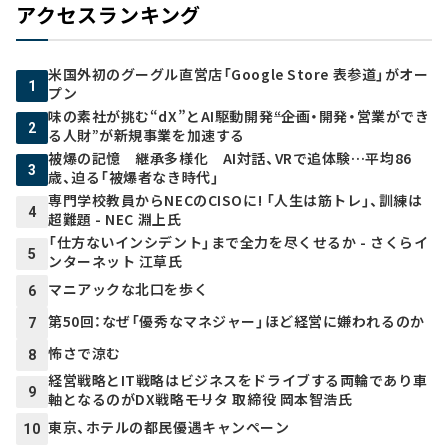
アクセスランキング
米国外初のグーグル直営店「Google Store 表参道」がオー
1
プン
味の素社が挑む“dX”とAI駆動開発――“企画・開発・営業ができ
2
る人財”が新規事業を加速する
被爆の記憶 継承多様化 AI対話、VRで追体験…平均86
3
歳、迫る「被爆者なき時代」
専門学校教員からNECのCISOに! 「人生は筋トレ」、訓練は
4
超難題 - NEC 淵上氏
「仕方ないインシデント」まで全力を尽くせるか - さくらイ
5
ンターネット 江草氏
マニアックな北口を歩く
6
第50回：なぜ「優秀なマネジャー」ほど経営に嫌われるのか
7
怖さで涼む
8
経営戦略とIT戦略はビジネスをドライブする両輪であり車
9
軸となるのがDX戦略――モリタ 取締役 岡本智浩氏
東京、ホテルの都民優遇キャンペーン
10