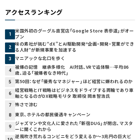
アクセスランキング
米国外初のグーグル直営店「Google Store 表参道」がオー
1
プン
味の素社が挑む“dX”とAI駆動開発――“企画・開発・営業ができ
2
る人財”が新規事業を加速する
マニアックな北口を歩く
3
被爆の記憶 継承多様化 AI対話、VRで追体験…平均86
4
歳、迫る「被爆者なき時代」
第50回：なぜ「優秀なマネジャー」ほど経営に嫌われるのか
5
経営戦略とIT戦略はビジネスをドライブする両輪であり車
6
軸となるのがDX戦略――モリタ 取締役 岡本智浩氏
怖さで涼む
7
東京、ホテルの都民優遇キャンペーン
8
ジャズマンや文化人に愛された「新宿DUG」が閉店、マスタ
9
ーに聞くこれから
逆風吹き荒れるコンビニをどう変えるか～3兆円の巨大ビ
10