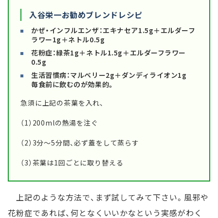
入谷栄一お勧めブレンドレシピ
かぜ・インフルエンザ：エキナセア1.5g＋エルダーフ
ラワー1g＋ネトル0.5g
花粉症：緑茶1g＋ネトル1.5g＋エルダーフラワー
0.5g
生活習慣病：マルベリー2g＋ダンディライオン1g
毎食前に飲むのが効果的。
急須に上記の茶葉を入れ、
（1）200mlの熱湯を注ぐ
（2）3分～5分間、必ず蓋をして蒸らす
（3）茶葉は1回ごとに取り替える
上記のような方法で、まず試してみて下さい。風邪や
花粉症であれば、何となくいいかなという実感がわく