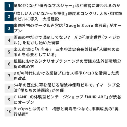
第50回：なぜ「優秀なマネジャー」ほど経営に嫌われるのか
1
「欲しい人がいなかった技術」脱炭素コンクリ、大阪・御堂筋
2
のビルに導入 大成建設
米国外初のグーグル直営店「Google Store 表参道」がオー
3
プン
画面の中だけで満足してない？ AIが「現実世界（フィジカ
4
ル）」を動かし始めた衝撃
楽天市場に「AI店長」 三木谷浩史会長兼社長「人間味のあ
5
るAIを必要としている」
組織におけるシナリオプランニングの実践方法――外部環境分
6
析の進め方
DX/AI時代における業務プロセス標準（PCF）を活用した業
7
務改革
54年の歴史に幕を閉じる岩波神保町ビルで、イマーシブ公
8
演「僕たちの映画館」が開催
CHANELの体験型ビンテージショップ 「NUIR ART」が渋谷
9
にオープン
BizOpsとは何か？ 構想と現場をつなぐ、事業成長の“実
10
行装置”