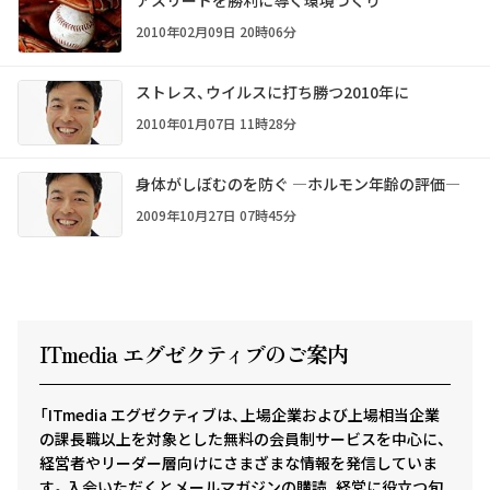
アスリートを勝利に導く環境づくり
2010年02月09日 20時06分
ストレス、ウイルスに打ち勝つ2010年に
2010年01月07日 11時28分
身体がしぼむのを防ぐ ―ホルモン年齢の評価―
2009年10月27日 07時45分
ITmedia エグゼクテ
ィ
ブのご案内
「ITmedia エグゼクティブは、上場企業および上場相当企業
の課長職以上を対象とした無料の会員制サービスを中心に、
経営者やリーダー層向けにさまざまな情報を発信していま
す。入会いただくとメールマガジンの購読、経営に役立つ旬