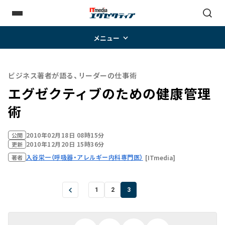
メニュー
ビジネス著者が語る、リーダーの仕事術
エグゼクティブのための健康管理
術
2010年02月18日 08時15分
公開
2010年12月20日 15時36分
更新
入谷栄一（呼吸器・アレルギー内科専門医）
[ITmedia]
著者
1
2
3