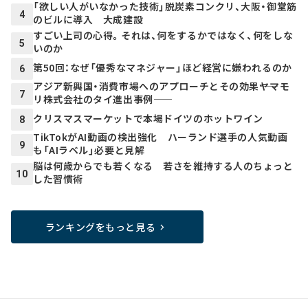
「欲しい人がいなかった技術」脱炭素コンクリ、大阪・御堂筋
4
のビルに導入 大成建設
すごい上司の心得。それは、何をするかではなく、何をしな
5
いのか
第50回：なぜ「優秀なマネジャー」ほど経営に嫌われるのか
6
アジア新興国・消費市場へのアプローチとその効果――ヤマモ
7
リ株式会社のタイ進出事例――
クリスマスマーケットで本場ドイツのホットワイン
8
TikTokがAI動画の検出強化 ハーランド選手の人気動画
9
も「AIラベル」必要と見解
脳は何歳からでも若くなる 若さを維持する人のちょっと
10
した習慣術
ランキングをもっと見る