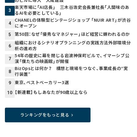
楽天市場に「AI店長」 三木谷浩史会長兼社長「人間味のあ
3
るAIを必要としている」
CHANELの体験型ビンテージショップ 「NUIR ART」が渋谷
4
にオープン
第50回：なぜ「優秀なマネジャー」ほど経営に嫌われるのか
5
組織におけるシナリオプランニングの実践方法――外部環境分
6
析の進め方
54年の歴史に幕を閉じる岩波神保町ビルで、イマーシブ公
7
演「僕たちの映画館」が開催
BizOpsとは何か？ 構想と現場をつなぐ、事業成長の“実
8
行装置”
東京、ベストベーカリー3選
9
【新連載】もしあなたが90歳以上なら
10
ランキングをもっと見る