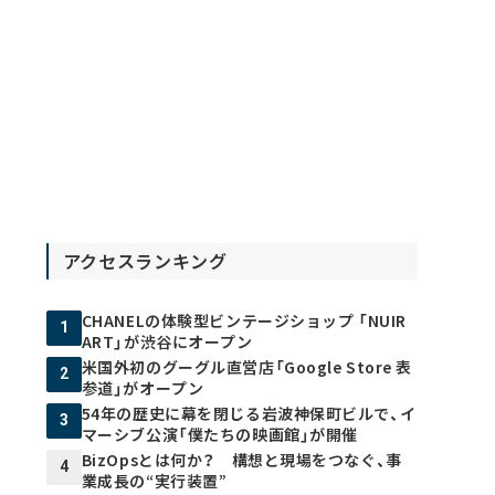
アクセスランキング
CHANELの体験型ビンテージショップ 「NUIR
1
ART」が渋谷にオープン
米国外初のグーグル直営店「Google Store 表
2
参道」がオープン
54年の歴史に幕を閉じる岩波神保町ビルで、イ
3
マーシブ公演「僕たちの映画館」が開催
BizOpsとは何か？ 構想と現場をつなぐ、事
4
業成長の“実行装置”