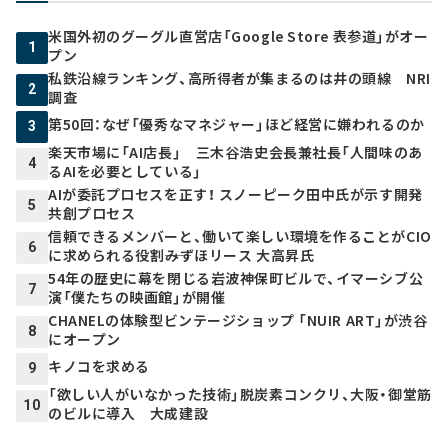
米国外初のグーグル直営店「Google Store 表参道」がオー
1
プン
私鉄沿線ランキング、高所得者が集まるのは井の頭線 NRI
2
調査
第50回：なぜ「優秀なマネジャー」ほど経営に嫌われるのか
3
楽天市場に「AI店長」 三木谷浩史会長兼社長「人間味のあ
4
るAIを必要としている」
AIが委託プロセスを正す！ スノーピーク田中氏が示す開発
5
共創プロセス
信頼できるメンバーと、働いて楽しい環境を作ることがCIO
6
に求められる役割――みずほリース 大高昇氏
54年の歴史に幕を閉じる岩波神保町ビルで、イマーシブ公
7
演「僕たちの映画館」が開催
CHANELの体験型ビンテージショップ 「NUIR ART」が渋谷
8
にオープン
キノコを求める
9
「欲しい人がいなかった技術」脱炭素コンクリ、大阪・御堂筋
10
のビルに導入 大成建設