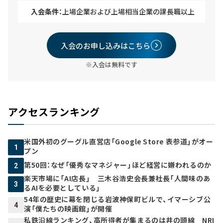
入会条件：
上場企業および上場相当企業の課長職以上
入会のお申し込みはこちら
※入会は無料です
アクセスランキング
米国外初のグーグル直営店「Google Store 表参道」がオー
1
プン
第50回：なぜ「優秀なマネジャー」ほど経営に嫌われるのか
2
楽天市場に「AI店長」 三木谷浩史会長兼社長「人間味のあ
3
るAIを必要としている」
54年の歴史に幕を閉じる岩波神保町ビルで、イマーシブ公
4
演「僕たちの映画館」が開催
私鉄沿線ランキング、高所得者が集まるのは井の頭線 NRI