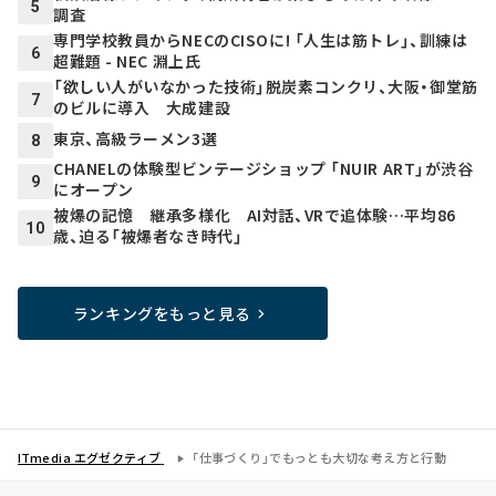
5
調査
専門学校教員からNECのCISOに! 「人生は筋トレ」、訓練は
6
超難題 - NEC 淵上氏
「欲しい人がいなかった技術」脱炭素コンクリ、大阪・御堂筋
7
のビルに導入 大成建設
東京、高級ラーメン3選
8
CHANELの体験型ビンテージショップ 「NUIR ART」が渋谷
9
にオープン
被爆の記憶 継承多様化 AI対話、VRで追体験…平均86
10
歳、迫る「被爆者なき時代」
ランキングをもっと見る
ITmedia エグゼクティブ
「仕事づくり」でもっとも大切な考え方と行動