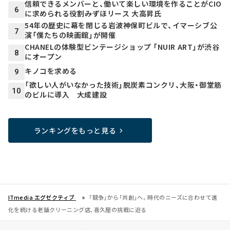
信頼できるメンバーと、働いて楽しい環境を作ることがCIO
6
に求められる役割――みずほリース 大高昇氏
54年の歴史に幕を閉じる岩波神保町ビルで、イマーシブ公
7
演「僕たちの映画館」が開催
CHANELの体験型ビンテージショップ 「NUIR ART」が渋谷
8
にオープン
キノコを求める
9
「欲しい人がいなかった技術」脱炭素コンクリ、大阪・御堂筋
10
のビルに導入 大成建設
ランキングをもっと見る
ITmedia エグゼクティブ
「競争」から「共創」へ。時代のニーズに合わせて進
化を続ける老舗クリーニング店、喜久屋の挑戦に迫る