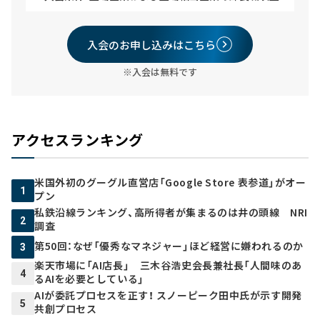
入会のお申し込みはこちら
※入会は無料です
アクセスランキング
米国外初のグーグル直営店「Google Store 表参道」がオー
1
プン
私鉄沿線ランキング、高所得者が集まるのは井の頭線 NRI
2
調査
第50回：なぜ「優秀なマネジャー」ほど経営に嫌われるのか
3
楽天市場に「AI店長」 三木谷浩史会長兼社長「人間味のあ
4
るAIを必要としている」
AIが委託プロセスを正す！ スノーピーク田中氏が示す開発
5
共創プロセス