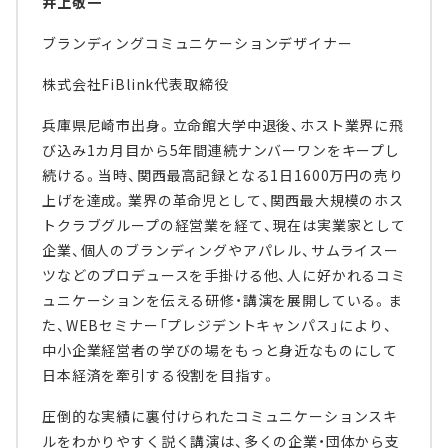
井上敬一
ブランディングコミュニケーションデザイナー
株式会社FiBlink代表取締役
兵庫県尼崎市出身。立命館大学中退後、ホスト業界に飛
び込み1カ月目から5年間連続ナンバーワンをキープし
続ける。当時、関西最高記録となる1日1600万円の売り
上げを達成。業界の革命児として、関西最大規模のホス
トクラブグループの経営業を経て、現在は実業家として
企業、個人のブランディングやアパレル、サムライスー
ツなどのプロデュースを手掛ける他、人に好かれるコミ
ュニケーションを伝える研修・講演を展開している。ま
た、WEBセミナー「プレジデントキャンパス」により、
中小企業経営者の学びの場をもっと身近なものにして
日本経済を牽引する役割を目指す。
圧倒的な実績に裏付けられたコミュニケーションスキ
ルをわかりやすく説く講演は、多くの企業・団体から支